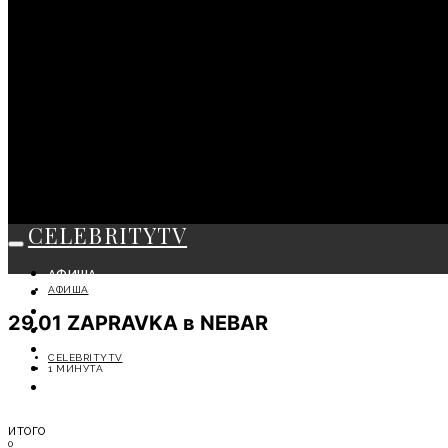
CELEBRITYTV
АФИША
АФИША
СОБЫТИЯ
КРАСОТА
29.01 ZAPRAVKA в NEBAR
МОДА
ЛИЧНОСТЬ
CELEBRITYTV
ОТДЫХ
1 МИНУТА
СОВЕТЫ ЭКСПЕРТОВ
ИТОГО
0