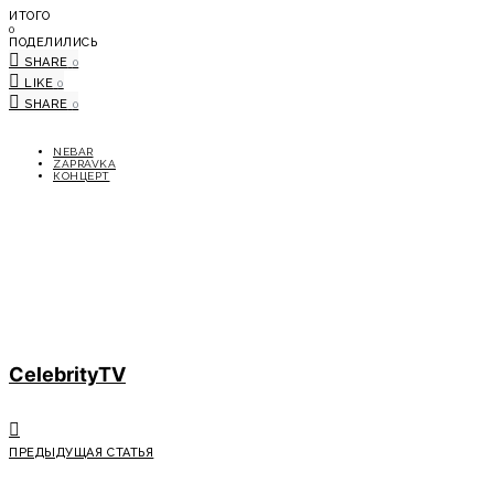
ИТОГО
0
ПОДЕЛИЛИСЬ
SHARE
0
LIKE
0
SHARE
0
NEBAR
ZAPRAVKA
КОНЦЕРТ
CelebrityTV
ПРЕДЫДУЩАЯ СТАТЬЯ