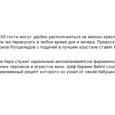
l 1850 гости могут удобно расположиться на мягких крес
 же перекусить в любое время дня и вечера. Превосхо
ронов Ротшильдов с подачей в лучшем хрустале ставят B
е бара служит идеальным аккомпанементом фирменному 
лых персиков и игристое вино. Шеф-бармен Bellini Lou
, неизменный рецепт которого он узнал от своей бабушк