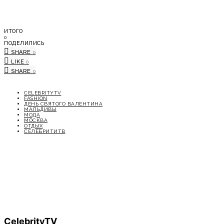
ИТОГО
0
ПОДЕЛИЛИСЬ
SHARE
0
LIKE
0
SHARE
0
CELEBRITYTV
FASHION
ДЕНЬ СВЯТОГО ВАЛЕНТИНА
МАЛЬДИВЫ
МОДА
МОСКВА
ОТДЫХ
СЕЛЕБРИТИТВ
CelebrityTV