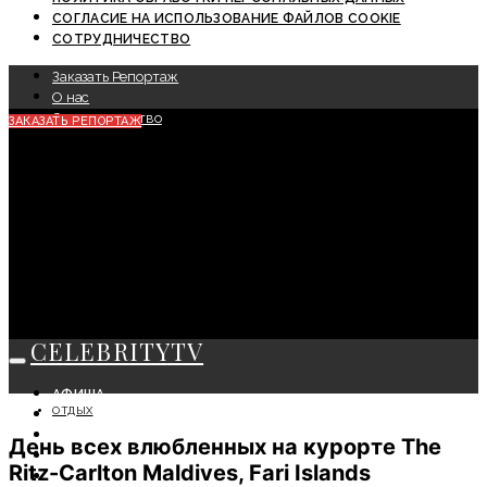
СОГЛАСИЕ НА ИСПОЛЬЗОВАНИЕ ФАЙЛОВ COOKIE
СОТРУДНИЧЕСТВО
Заказать Репортаж
О нас
Сотрудничество
ЗАКАЗАТЬ РЕПОРТАЖ
CELEBRITYTV
АФИША
ОТДЫХ
СОБЫТИЯ
КРАСОТА
День всех влюбленных на курорте The
МОДА
Ritz-Carlton Maldives, Fari Islands
ЛИЧНОСТЬ