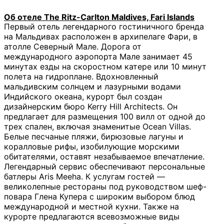
Об отеле
The Ritz-Carlton Maldives, Fari Islands
Первый отель легендарного гостиничного бренда
на Мальдивах расположен в архипелаге Фари, в
атолле Северный Мале. Дорога от
международного аэропорта Мале занимает 45
минутах езды на скоростном катере или 10 минут
полета на гидроплане. Вдохновленный
мальдивским солнцем и лазурными водами
Индийского океана, курорт был создан
дизайнерским бюро Kerry Hill Architects. Он
предлагает для размещения 100 вилл от одной до
трех спален, включая знаменитые Ocean Villas.
Белые песчаные пляжи, бирюзовые лагуны и
коралловые рифы, изобилующие морскими
обитателями, оставят незабываемое впечатление.
Легендарный сервис обеспечивают персональные
батлеры Aris Meeha. К услугам гостей —
великолепные рестораны под руководством шеф-
повара Глена Купера с широким выбором блюд
международной и местной кухни. Также на
курорте предлагаются всевозможные виды