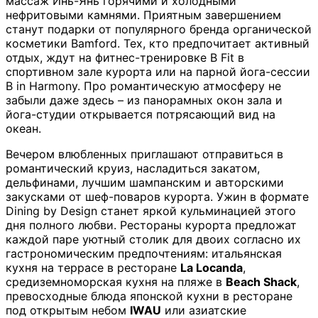
массаж Инь-Янь горячими и холодными
нефритовыми камнями. Приятным завершением
станут подарки от популярного бренда органической
косметики Bamford. Тех, кто предпочитает активный
отдых, ждут на фитнес-тренировке B Fit в
спортивном зале курорта или на парной йога-сессии
B in Harmony. Про романтическую атмосферу не
забыли даже здесь – из панорамных окон зала и
йога-студии открывается потрясающий вид на
океан.
Вечером влюбленных приглашают отправиться в
романтический круиз, насладиться закатом,
дельфинами, лучшим шампанским и авторскими
закусками от шеф-поваров курорта. Ужин в формате
Dining by Design станет яркой кульминацией этого
дня полного любви. Рестораны курорта предложат
каждой паре уютный столик для двоих согласно их
гастрономическим предпочтениям: итальянская
кухня на террасе в ресторане
La Locanda
,
средиземноморская кухня на пляже в
Beach Shack
,
превосходные блюда японской кухни в ресторане
под открытым небом
IWAU
или азиатские