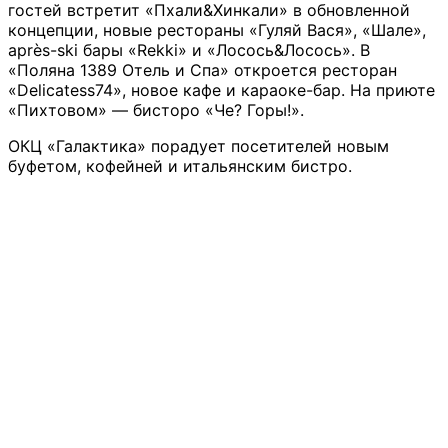
гостей встретит «Пхали&Хинкали» в обновленной
концепции, новые рестораны «Гуляй Вася», «Шале»,
après-ski бары «Rekki» и «Лосось&Лосось». В
«Поляна 1389 Отель и Спа» откроется ресторан
«Delicatess74», новое кафе и караоке-бар. На приюте
«Пихтовом» — бисторо «Че? Горы!».
ОКЦ «Галактика» порадует посетителей новым
буфетом, кофейней и итальянским бистро.