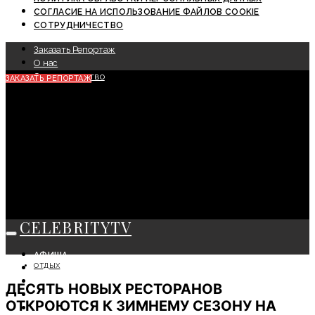
СОГЛАСИЕ НА ИСПОЛЬЗОВАНИЕ ФАЙЛОВ COOKIE
СОТРУДНИЧЕСТВО
Заказать Репортаж
О нас
Сотрудничество
ЗАКАЗАТЬ РЕПОРТАЖ
CELEBRITYTV
АФИША
ОТДЫХ
СОБЫТИЯ
КРАСОТА
ДЕСЯТЬ НОВЫХ РЕСТОРАНОВ
МОДА
ОТКРОЮТСЯ К ЗИМНЕМУ СЕЗОНУ НА
ЛИЧНОСТЬ