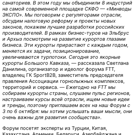
санаториев. В этом году мы объединили 8 индустрий
на самой современной площадке СКФО — «Минводы
ЭКСПО». Мы поговорим с регуляторами отрасли,
обсудим налоговую реформу и проекты новых
законов, покажем лучшие разработки российских
производителей. В рамках бизнес-туров на Эльбрус
и Архыз посмотрим на развитие курортов глазами
бизнеса. Эти курорты прирастают с каждым годом,
меняется их задачи, позиционирование,
увеличиваются турпотоки. Сегодня это якорные
курорты Большого Кавказа,
— рассказала Светлана
Данилина, организатор и идеолог форума FTT,
владелец ГК SportB2B, заместитель председателя
правления Ассоциации горнолыжных комплексов,
территорий и сервиса. —
Ежегодно на FTT мы
собираем курорты страны, слушаем пульс регионов,
настраиваем курсы всей отрасли, ищем новые идеи
и тренды, поэтому приглашаем всех на наш Форум с
3 по 6 октября: мы хотим услышать ваши мысли, они
очень важны для развития сообщества».
Форум посетят эксперты из Турции, Китая,
Казахстана, Армении, Беларуси, Азербайджана и