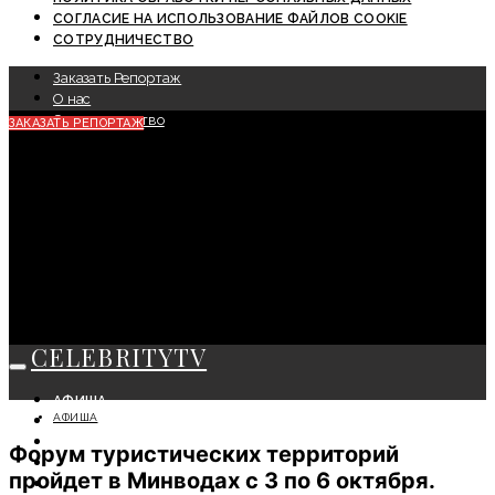
СОГЛАСИЕ НА ИСПОЛЬЗОВАНИЕ ФАЙЛОВ COOKIE
СОТРУДНИЧЕСТВО
Заказать Репортаж
О нас
Сотрудничество
ЗАКАЗАТЬ РЕПОРТАЖ
CELEBRITYTV
АФИША
АФИША
СОБЫТИЯ
КРАСОТА
Форум туристических территорий
МОДА
пройдет в Минводах с 3 по 6 октября.
ЛИЧНОСТЬ