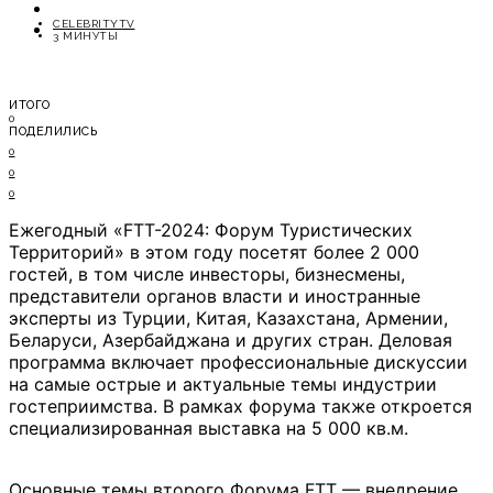
ОТДЫХ
CELEBRITYTV
СОВЕТЫ ЭКСПЕРТОВ
3 МИНУТЫ
ИТОГО
0
ПОДЕЛИЛИСЬ
0
0
0
Ежегодный «FTT-2024: Форум Туристических
Территорий» в этом году посетят более 2 000
гостей, в том числе инвесторы, бизнесмены,
представители органов власти и иностранные
эксперты из Турции, Китая, Казахстана, Армении,
Беларуси, Азербайджана и других стран. Деловая
программа включает профессиональные дискуссии
на самые острые и актуальные темы индустрии
гостеприимства. В рамках форума также откроется
специализированная выставка на 5 000 кв.м.
Основные темы второго Форума FTT — внедрение