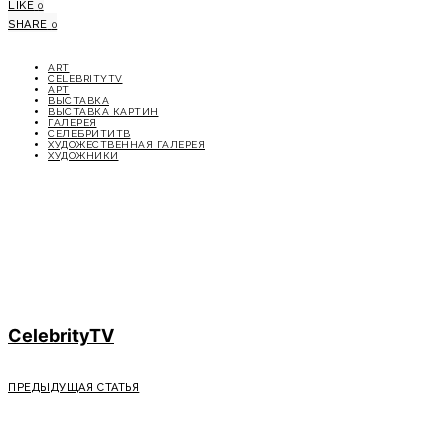
LIKE
0
SHARE
0
ART
CELEBRITYTV
АРТ
ВЫСТАВКА
ВЫСТАВКА КАРТИН
ГАЛЕРЕЯ
СЕЛЕБРИТИТВ
ХУДОЖЕСТВЕННАЯ ГАЛЕРЕЯ
ХУДОЖНИКИ
CelebrityTV
ПРЕДЫДУЩАЯ СТАТЬЯ