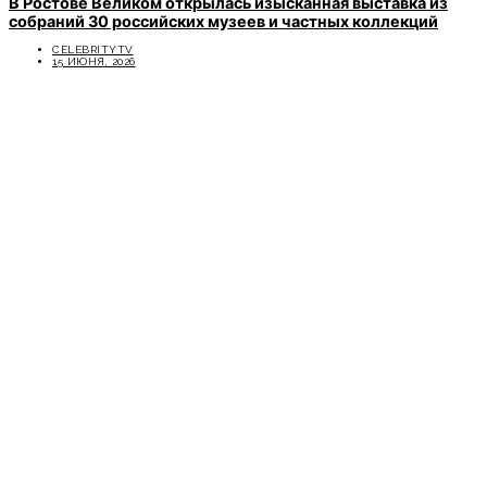
В Ростове Великом открылась изысканная выставка из
собраний 30 российских музеев и частных коллекций
CELEBRITYTV
15 ИЮНЯ, 2026