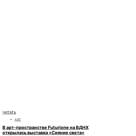
ЧИТАТЬ
ART
В арт-пространстве Futurione на ВДНХ
открылась выставка «Сияние света»