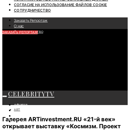
СОГЛАСИЕ НА ИСПОЛЬЗОВАНИЕ ФАЙЛОВ COOKIE
СОТРУДНИЧЕСТВО
Заказать Репортаж
О нас
Сотрудничество
ЗАКАЗАТЬ РЕПОРТАЖ
CELEBRITYTV
АФИША
ART
СОБЫТИЯ
КРАСОТА
Галерея ARTinvestment.RU «21-й век»
МОДА
открывает выставку «Космизм. Проект
ЛИЧНОСТЬ