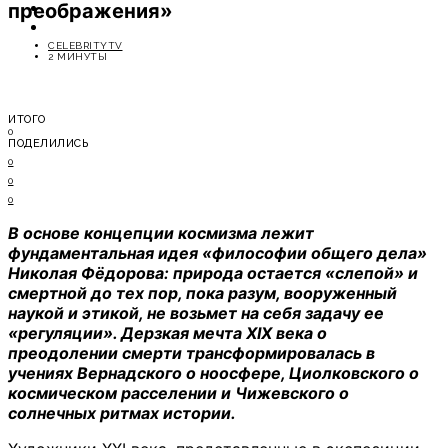
преображения»
ОТДЫХ
СОВЕТЫ ЭКСПЕРТОВ
CELEBRITYTV
2 МИНУТЫ
ИТОГО
0
ПОДЕЛИЛИСЬ
0
0
0
В основе концепции космизма лежит
фундаментальная идея «философии общего дела»
Николая Фёдорова: природа остается «слепой» и
смертной до тех пор, пока разум, вооруженный
наукой и этикой, не возьмет на себя задачу ее
«регуляции». Дерзкая мечта XIX века о
преодолении смерти трансформировалась в
учениях Вернадского о ноосфере, Циолковского о
космическом расселении и Чижевского о
солнечных ритмах истории.