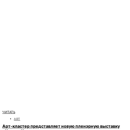
ЧИТАТЬ
ART
Арт-кластер представляет новую пленэрную выставку