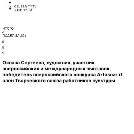
ОТДЫХ
CELEBRITYTV
СОВЕТЫ ЭКСПЕРТОВ
2 МИНУТЫ
ИТОГО
0
ПОДЕЛИЛИСЬ
0
0
0
Оксана Сергеева, художник, участник
всероссийских и международных выставок,
победитель всероссийского конкурса Artoscar.rf,
член Творческого союза работников культуры.