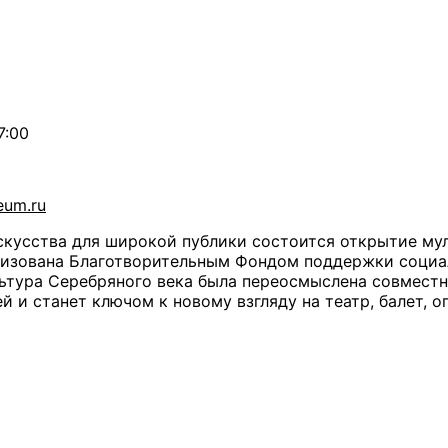
7:00
eum.ru
искусства для широкой публики состоится открытие м
анизована Благотворительным Фондом поддержки соци
льтура Серебряного века была переосмыслена совмест
й и станет ключом к новому взгляду на театр, балет, о