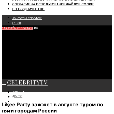
СОГЛАСИЕ НА ИСПОЛЬЗОВАНИЕ ФАЙЛОВ COOKIE
СОТРУДНИЧЕСТВО
Заказать Репортаж
О нас
Сотрудничество
ЗАКАЗАТЬ РЕПОРТАЖ
CELEBRITYTV
АФИША
ДРУГОЕ
СОБЫТИЯ
КРАСОТА
Likee Party зажжет в августе туром по
МОДА
пяти городам России
ЛИЧНОСТЬ