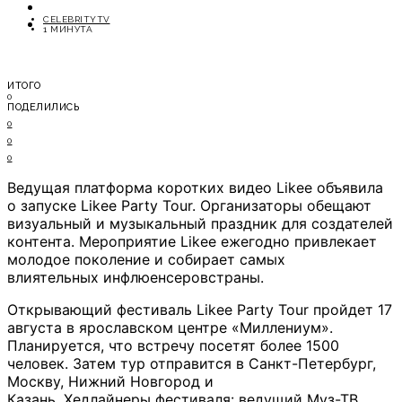
ОТДЫХ
CELEBRITYTV
СОВЕТЫ ЭКСПЕРТОВ
1 МИНУТА
ИТОГО
0
ПОДЕЛИЛИСЬ
0
0
0
Ведущая платформа коротких видео Likee объявила
о запуске Likee Party Tour. Организаторы обещают
визуальный и музыкальный праздник для создателей
контента. Мероприятие Likee ежегодно привлекает
молодое поколение и собирает самых
влиятельных инфлюенсеровстраны.
Открывающий фестиваль Likee Party Tour пройдет 17
августа в ярославском центре «Миллениум».
Планируется, что встречу посетят более 1500
человек. Затем тур отправится в Санкт-Петербург,
Москву, Нижний Новгород и
Казань. Хедлайнеры фестиваля: ведущий Муз-ТВ