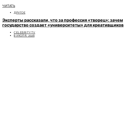
ЧИТАТЬ
ДРУГОЕ
Эксперты рассказали, что за профессия «творец»: зачем
государство создает «университеты» для креативщиков
CELEBRITYTV
8 ИЮЛЯ, 2026