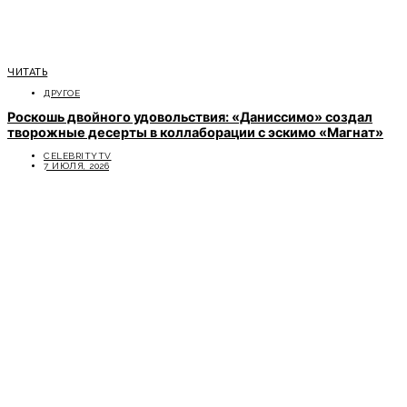
ЧИТАТЬ
ДРУГОЕ
Роскошь двойного удовольствия: «Даниссимо» создал
творожные десерты в коллаборации с эскимо «Магнат»
CELEBRITYTV
7 ИЮЛЯ, 2026