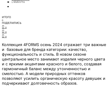
ОТДЫХ
1 МИНУТА
СОВЕТЫ ЭКСПЕРТОВ
ИТОГО
0
ПОДЕЛИЛИСЬ
0
0
0
Коллекция 4FORMS осень 2024 отражает три важные
и базовые для бренда категории: качество,
функциональность и стиль. В новом сезоне
центральное место занимают изделия черного цвета
и с яркими акцентами красного и белого, создавая
гармоничный баланс между утонченностью и
смелостью. А модели природных оттенков
позволяют усилить органическую красоту девушек и
подчеркивают долговечность образов.