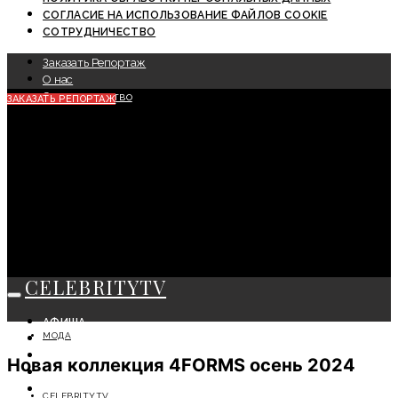
СОГЛАСИЕ НА ИСПОЛЬЗОВАНИЕ ФАЙЛОВ COOKIE
СОТРУДНИЧЕСТВО
Заказать Репортаж
О нас
Сотрудничество
ЗАКАЗАТЬ РЕПОРТАЖ
CELEBRITYTV
АФИША
МОДА
СОБЫТИЯ
КРАСОТА
Новая коллекция 4FORMS осень 2024
МОДА
ЛИЧНОСТЬ
CELEBRITYTV