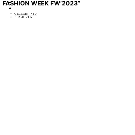
FASHION WEEK FW’2023”
ОТДЫХ
СОВЕТЫ ЭКСПЕРТОВ
CELEBRITYTV
4 МИНУТЫ