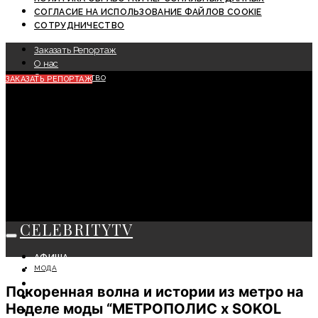
СОГЛАСИЕ НА ИСПОЛЬЗОВАНИЕ ФАЙЛОВ COOKIE
СОТРУДНИЧЕСТВО
Заказать Репортаж
О нас
Сотрудничество
ЗАКАЗАТЬ РЕПОРТАЖ
CELEBRITYTV
АФИША
МОДА
СОБЫТИЯ
КРАСОТА
Покоренная волна и истории из метро на
МОДА
Неделе моды “МЕТРОПОЛИС x SOKOL
ЛИЧНОСТЬ