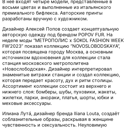
В неё входят четыре модели, представленные в
восьми цветах и выполненные из итальянского
премиального бифлекса. Авторские принты
разработаны вручную с художником.
Дизайнер Алексей Попов создает концептуальную
авторскую одежду под брендом POPOV FUR. На
неделе моды “МЕТРОПОЛИС x SOKOL FASHION WEEK
FW’2023” показал коллекцию “NOVOSLOBODSKAYA”,
которая посвящена городу Москва, а основным
источником вдохновения для коллекции стала
станция московского метрополитена
«Новослободская». Дизайнер интерпретировал
знаменитые витражи станции и создал коллекцию,
которая передает красоту, дух и ритм столицы.
Ассортимент коллекции состоит из верхнего и
нижнего слоя: бомберы, шубы, пуховики, жакеты,
жилетки, парки, анораки, платья, шорты, юбки и
меховые аксессуары.
Илиана Лутá, дизайнер бренда Iliana Louta, создаёт
соблазнительные образы, раскрывая в женщине
чувственность и сексуальность. Неуловимую