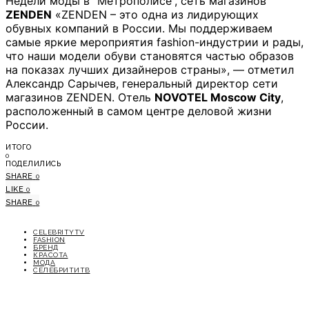
Недели моды в “Метрополисе”, сеть магазинов
ZENDEN
«ZENDEN – это одна из лидирующих
обувных компаний в России. Мы поддерживаем
самые яркие мероприятия fashion-индустрии и рады,
что наши модели обуви становятся частью образов
на показах лучших дизайнеров страны», — отметил
Александр Сарычев, генеральный директор сети
магазинов ZENDEN. Отель
NOVOTEL Moscow City
,
расположенный в самом центре деловой жизни
России.
ИТОГО
0
ПОДЕЛИЛИСЬ
SHARE
0
LIKE
0
SHARE
0
CELEBRITYTV
FASHION
БРЕНД
КРАСОТА
МОДА
СЕЛЕБРИТИТВ