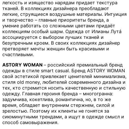
легкость и изящество нарядам придает текстура
тканей. В коллекциях дизайнера преобладают
легкие, струящиеся воздушные материалы. Интуиция
и творчество – главные приоритеты бренда, а
умение работать со сложными цветами придаёт
коллекциям особый шарм. Одежда от Илианы Лутá
ассоциируется с выбором лучших тканей и
безупречным кроем. В своих коллекциях дизайнер
претворяет мечты женщин быть красивыми и
счастливыми.
ASTORY WOMAN
– российский премиальный бренд
одежды в стиле smart casual. Бренд ASTORY WOMAN
свой эстетикой привлекает ценителей минимализма,
стиля old money, любителей современного дизайна и
тех, кто стремится носить качественную и стильную
одежду. Главная героиня бренда – многогранна:
задумчива, кокетлива, романтична, но, в то же
время, обладает внутренним стержнем, силой и
зрелостью. Поэтому их клиенты не гонятся за
сиюминутными трендами, а ищут в одежде смысл и
способ самовыражения.