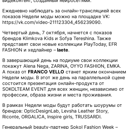
видеконтент, созданный нейросетями.
Ежедневно наблюдать за онлайн-трансляцией всех
показов Недели моды можно на площадке VK:
https://vk.com/video-211123304_456239090.
Четвертый день, 7 октября, начнется с показов
брендов Klimkova Kids и Sofya Tereshina. Также
представят свои новые коллекции PlayToday, EFR
FASHION и хедлайнер –
laete
.
В завершающий день на подиуме свои коллекции
покажут Alena Nega, ZARINA, OYYO FASHION, EMKA.
А показ от
FRANCO VELLO
станет ярким окончанием
Недели моды. В этот же день на параллельной сцене
состоится презентация онлайн-продукта от
SOKOLTEAM EVENT для всех женщин, независимо от
профессии, образа жизни и места проживания.
В рамках Недели моды будут работать шоурумы от
брендов: OpticDesignLab, Levsha Leather Story,
Riconte, ORGALICA, Inspire girls, TRUSSARDI.
Генеральный beauty-партнер Sokol Fashion Week –