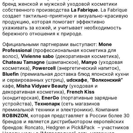
бренд женской и мужской уходовой косметики
собственного производства
La Fabrique
. La Fabrique
создает тактильно-приятную и визуально-красивую
продукцию, которая помогает эффективно
ухаживать за кожей, и учитывает необходимость
бережного отношения к природе.
Официальными партнерами выступают:
Mone
Professional
(профессиональная косметика для
волос),
Vivienne sabo
(декоративная косметика),
Chateau Tamagne
(шампанское),
Manyo
(уходовая
косметика),
Powercell
(энергетический напиток),
Bluefin
(премиальная доставка блюд японской кухни
и сервированных устриц),
udcкафе
,
“Волконский”
кафе,
Misha Vidyaev Beauty
(уходовая и
декоративная косметика),
French Kiss
(кондитерская),
EnerGo
(портативные зарядные
устройства),
Технопарк
(сеть магазинов
премиальной техники и электроники). Компания
ROBINZON
, которая представляет в России более 30
брендов и является дистрибьютором европейских
брендов: Roncato, Hedgren и Pick&Pack – участников