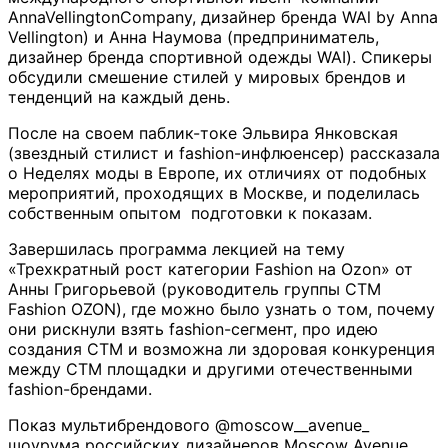
AnnaVellingtonCompany, дизайнер бренда WAl by Anna
Vellington) и Анна Наумова (предприниматель,
дизайнер бренда спортивной одежды WAI). Спикеры
обсудили смешение стилей у мировых брендов и
тенденций на каждый день.
После на своем паблик-токе Эльвира Янковская
(звездный стилист и fashion-инфлюенсер) рассказала
о Неделях моды в Европе, их отличиях от подобных
мероприятий, проходящих в Москве, и поделилась
собственным опытом подготовки к показам.
Завершилась программа лекцией на тему
«Трехкратный рост категории Fashion на Ozon» от
Анны Григорьевой (руководитель группы СТМ
Fashion OZON), где можно было узнать о том, почему
они рискнули взять fashion-сегмент, про идею
создания СТМ и возможна ли здоровая конкуренция
между СТМ площадки и другими отечественными
fashion-брендами.
Показ мультибрендового @moscow__avenue_
шоурума российских дизайнеров Moscow Avenue