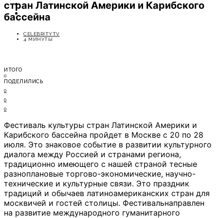
стран Латинской Америки и Карибского
ОТДЫХ
СОВЕТЫ ЭКСПЕРТОВ
бассейна
CELEBRITYTV
4 МИНУТЫ
ИТОГО
0
ПОДЕЛИЛИСЬ
0
0
0
Фестиваль культуры стран Латинской Америки и
Карибского бассейна пройдет в Москве с 20 по 28
июля. Это знаковое событие в развитии культурного
диалога между Россией и странами региона,
традиционно имеющего с нашей страной тесные
разноплановые торгово-экономические, научно-
технические и культурные связи. Это праздник
традиций и обычаев латиноамериканских стран для
москвичей и гостей столицы. Фестивальнаправлен
на развитие международного гуманитарного