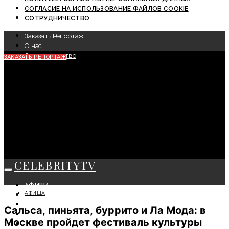
СОГЛАСИЕ НА ИСПОЛЬЗОВАНИЕ ФАЙЛОВ COOKIE
СОТРУДНИЧЕСТВО
Заказать Репортаж
О нас
Сотрудничество
ЗАКАЗАТЬ РЕПОРТАЖ
CELEBRITYTV
АФИША
АФИША
СОБЫТИЯ
КРАСОТА
Сальса, пиньята, буррито и Ла Мода: в
МОДА
Москве пройдет фестиваль культуры
ЛИЧНОСТЬ