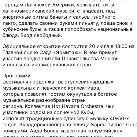
городам Латинской Америки, услышать хиты
латиноамериканской музыки, станцевать под
энергичные ритмы бачаты и сальсы, знойного
танго, сделать своими руками пиньяту, ловца снов и
кубинские бусы, а также попробовать национальные
блюда. Вход свободный.
Официальное открытие состоится 20 июля в 13:00 на
Главной сцене Сада «Эрмитаж». В нём примут
участие представители Правительства Москвы
и послы латиноамериканских стран.
Программу
фестиваля продолжат выступлениянародных
музыкальных и певческих коллективов,
которые позволят гостям окунуться в богатое
музыкальное разнообразие стран
региона. Коллектив Hot Havana Orchestra, чьи
участники родом из солнечной Кубы,
исполнят традиционнуюкубинскую музыку 40-50-х
годов. Эквадорскаяоперная певица Карен Лисбет Сос
номерами. Айда Босса, известная колумбийская
певица и актриса, представит оригинальную