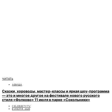
ЧИТАТЬ
АФИША
Сказки, хороводы, мастер-классы и яркая шоу-программа
— это и многое другое на фестивале нового русского
стиля «Фолково» 11 июля в парке «Сокольники»
CELEBRITYTV
8 ИЮЛЯ, 2026