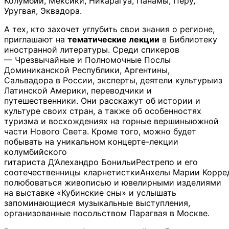
Колумбии, Мексики, Никарагуа, Панамы, Перу,
Уругвая, Эквадора.
А тех, кто захочет углубить свои знания о регионе,
приглашают на
тематические лекции
в Библиотеку
иностранной литературы. Среди спикеров
— Чрезвычайные и Полномочные Послы
Доминиканской Республики, Аргентины,
Сальвадора в России, эксперты, деятели культурыиз
Латинской Америки, переводчики и
путешественники. Они расскажут об истории и
культуре своих стран, а также об особенностях
туризма и восхождениях на горные вершиныюжной
части Нового Света. Кроме того, можно будет
побывать на уникальном концерте-лекции
колумбийского
гитариста Д’Алехандро БонильиРестрепо и его
соотечественницы кларнетисткиАнхелы Марии Корре
полюбоваться живописью и ювелирными изделиями
на выставке «Кубинские сны» и услышать
запоминающиеся музыкальные выступления,
организованные посольством Парагвая в Москве.