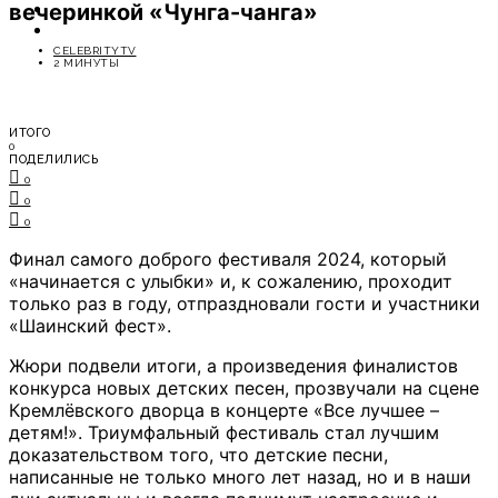
вечеринкой «Чунга-чанга»
ОТДЫХ
СОВЕТЫ ЭКСПЕРТОВ
CELEBRITYTV
2 МИНУТЫ
ИТОГО
0
ПОДЕЛИЛИСЬ
0
0
0
Финал самого доброго фестиваля 2024, который
«начинается с улыбки» и, к сожалению, проходит
только раз в году, отпраздновали гости и участники
«Шаинский фест».
Жюри подвели итоги, а произведения финалистов
конкурса новых детских песен, прозвучали на сцене
Кремлёвского дворца в концерте «Все лучшее –
детям!». Триумфальный фестиваль стал лучшим
доказательством того, что детские песни,
написанные не только много лет назад, но и в наши