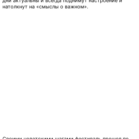
дни актуальны и всегда поднимут настроение и
натолкнут на «смыслы о важном».
Своими недетскими шагами фестиваль прошел по