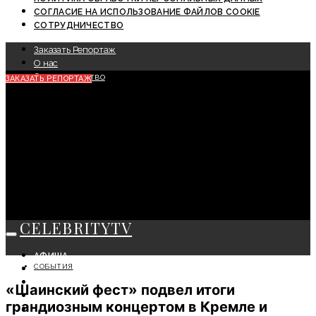
СОГЛАСИЕ НА ИСПОЛЬЗОВАНИЕ ФАЙЛОВ COOKIE
СОТРУДНИЧЕСТВО
Заказать Репортаж
О нас
Сотрудничество
ЗАКАЗАТЬ РЕПОРТАЖ
CELEBRITYTV
АФИША
СОБЫТИЯ
СОБЫТИЯ
КРАСОТА
«Шаинский фест» подвел итоги
МОДА
грандиозным концертом в Кремле и
ЛИЧНОСТЬ