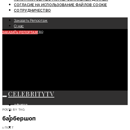
СОГЛАСИЕ НА ИСПОЛЬЗОВАНИЕ ФАЙЛОВ COOKIE
СОТРУДНИЧЕСТВО
Заказать Репортаж
О нас
Сотрудничество
ЗАКАЗАТЬ РЕПОРТАЖ
CELEBRITYTV
АФИША
POSTS BY TAG
СОБЫТИЯ
КРАСОТА
барбершоп
МОДА
ЛИЧНОСТЬ
1 ПОСТ