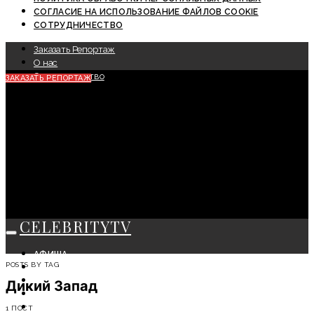
СОГЛАСИЕ НА ИСПОЛЬЗОВАНИЕ ФАЙЛОВ COOKIE
СОТРУДНИЧЕСТВО
Заказать Репортаж
О нас
Сотрудничество
ЗАКАЗАТЬ РЕПОРТАЖ
CELEBRITYTV
АФИША
POSTS BY TAG
СОБЫТИЯ
КРАСОТА
Дикий Запад
МОДА
ЛИЧНОСТЬ
1 ПОСТ