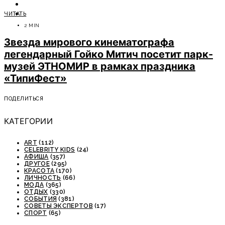
ОТДЫХ
ЧИТАТЬ
СОВЕТЫ ЭКСПЕРТОВ
2 MIN
Звезда мирового кинематографа
легендарный Гойко Митич посетит парк-
музей ЭТНОМИР в рамках праздника
«ТипиФест»
ПОДЕЛИТЬСЯ
КАТЕГОРИИ
ART
(112)
CELEBRITY KIDS
(24)
АФИША
(357)
ДРУГОЕ
(295)
КРАСОТА
(170)
ЛИЧНОСТЬ
(66)
МОДА
(365)
ОТДЫХ
(330)
СОБЫТИЯ
(381)
СОВЕТЫ ЭКСПЕРТОВ
(17)
СПОРТ
(65)