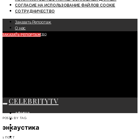
СОГЛАСИЕ НА ИСПОЛЬЗОВАНИЕ ФАЙЛОВ COOKIE
СОТРУДНИЧЕСТВО
Заказать Репортаж
О нас
Сотрудничество
ЗАКАЗАТЬ РЕПОРТАЖ
CELEBRITYTV
АФИША
POSTS BY TAG
СОБЫТИЯ
КРАСОТА
энкаустика
МОДА
ЛИЧНОСТЬ
1 ПОСТ