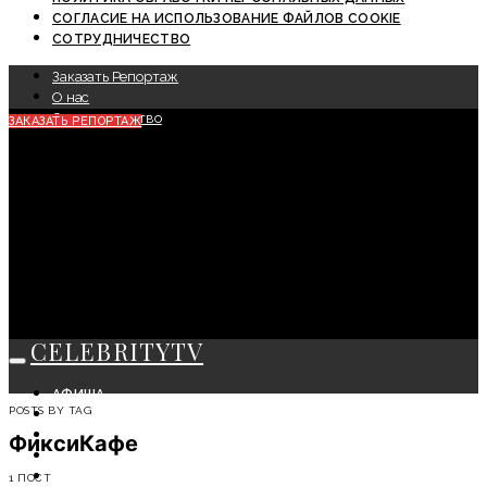
СОГЛАСИЕ НА ИСПОЛЬЗОВАНИЕ ФАЙЛОВ COOKIE
СОТРУДНИЧЕСТВО
Заказать Репортаж
О нас
Сотрудничество
ЗАКАЗАТЬ РЕПОРТАЖ
CELEBRITYTV
АФИША
POSTS BY TAG
СОБЫТИЯ
КРАСОТА
ФиксиКафе
МОДА
ЛИЧНОСТЬ
1 ПОСТ