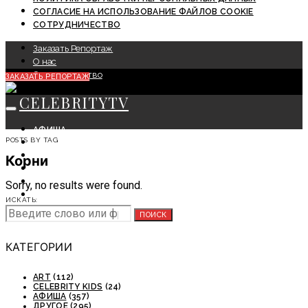
СОГЛАСИЕ НА ИСПОЛЬЗОВАНИЕ ФАЙЛОВ COOKIE
СОТРУДНИЧЕСТВО
Заказать Репортаж
О нас
Сотрудничество
ЗАКАЗАТЬ РЕПОРТАЖ
CELEBRITYTV
АФИША
POSTS BY TAG
СОБЫТИЯ
КРАСОТА
Корни
МОДА
ЛИЧНОСТЬ
Sorry, no results were found.
ОТДЫХ
ИСКАТЬ:
СОВЕТЫ ЭКСПЕРТОВ
ПОИСК
КАТЕГОРИИ
ART
(112)
CELEBRITY KIDS
(24)
АФИША
(357)
ДРУГОЕ
(295)