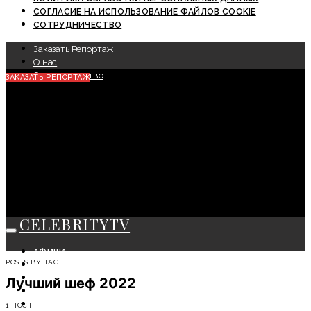
СОГЛАСИЕ НА ИСПОЛЬЗОВАНИЕ ФАЙЛОВ COOKIE
СОТРУДНИЧЕСТВО
Заказать Репортаж
О нас
Сотрудничество
ЗАКАЗАТЬ РЕПОРТАЖ
CELEBRITYTV
АФИША
POSTS BY TAG
СОБЫТИЯ
КРАСОТА
Лучший шеф 2022
МОДА
ЛИЧНОСТЬ
1 ПОСТ