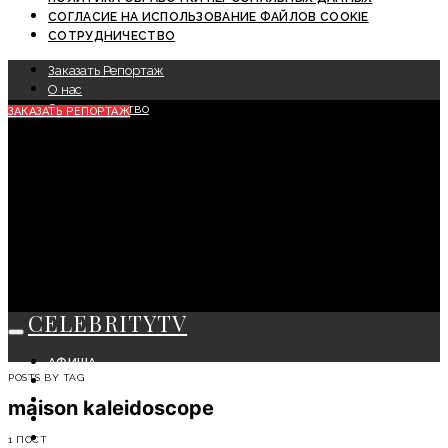
СОГЛАСИЕ НА ИСПОЛЬЗОВАНИЕ ФАЙЛОВ COOKIE
СОТРУДНИЧЕСТВО
Заказать Репортаж
О нас
Сотрудничество
ЗАКАЗАТЬ РЕПОРТАЖ
CELEBRITYTV
АФИША
POSTS BY TAG
СОБЫТИЯ
КРАСОТА
maison kaleidoscope
МОДА
ЛИЧНОСТЬ
1 ПОСТ