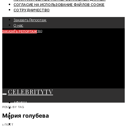
СОГЛАСИЕ НА ИСПОЛЬЗОВАНИЕ ФАЙЛОВ COOKIE
СОТРУДНИЧЕСТВО
Заказать Репортаж
О нас
Сотрудничество
ЗАКАЗАТЬ РЕПОРТАЖ
CELEBRITYTV
АФИША
POSTS BY TAG
СОБЫТИЯ
КРАСОТА
Мария голубева
МОДА
ЛИЧНОСТЬ
1 ПОСТ