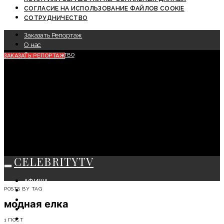
СОГЛАСИЕ НА ИСПОЛЬЗОВАНИЕ ФАЙЛОВ COOKIE
СОТРУДНИЧЕСТВО
Заказать Репортаж
О нас
Сотрудничество
ЗАКАЗАТЬ РЕПОРТАЖ
CELEBRITYTV
АФИША
POSTS BY TAG
СОБЫТИЯ
КРАСОТА
модная елка
МОДА
ЛИЧНОСТЬ
1 ПОСТ