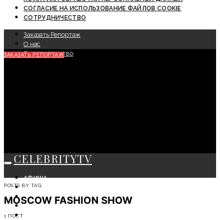
СОГЛАСИЕ НА ИСПОЛЬЗОВАНИЕ ФАЙЛОВ COOKIE
СОТРУДНИЧЕСТВО
Заказать Репортаж
О нас
Сотрудничество
ЗАКАЗАТЬ РЕПОРТАЖ
CELEBRITYTV
АФИША
POSTS BY TAG
СОБЫТИЯ
КРАСОТА
MOSCOW FASHION SHOW
МОДА
ЛИЧНОСТЬ
1 ПОСТ