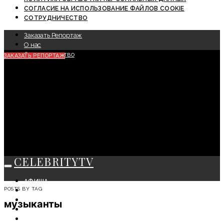
СОГЛАСИЕ НА ИСПОЛЬЗОВАНИЕ ФАЙЛОВ COOKIE
СОТРУДНИЧЕСТВО
Заказать Репортаж
О нас
Сотрудничество
ЗАКАЗАТЬ РЕПОРТАЖ
CELEBRITYTV
АФИША
POSTS BY TAG
СОБЫТИЯ
КРАСОТА
музыканты
МОДА
ЛИЧНОСТЬ