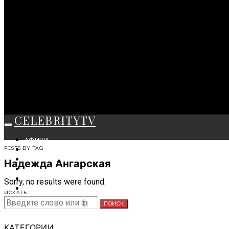
CELEBRITYTV
АФИША
POSTS BY TAG
СОБЫТИЯ
КРАСОТА
Надежда Ангарская
МОДА
ЛИЧНОСТЬ
Sorry, no results were found.
ОТДЫХ
ИСКАТЬ:
СОВЕТЫ ЭКСПЕРТОВ
ПОИСК
КАТЕГОРИИ