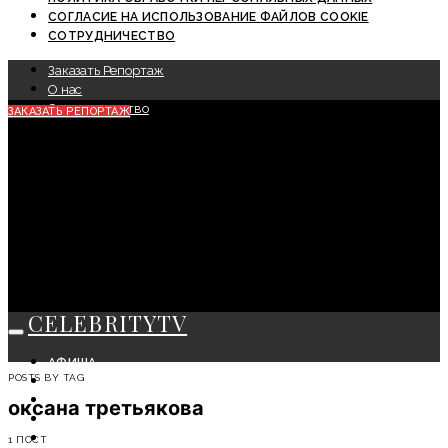
СОГЛАСИЕ НА ИСПОЛЬЗОВАНИЕ ФАЙЛОВ COOKIE
СОТРУДНИЧЕСТВО
Заказать Репортаж
О нас
Сотрудничество
ЗАКАЗАТЬ РЕПОРТАЖ
CELEBRITYTV
АФИША
POSTS BY TAG
СОБЫТИЯ
КРАСОТА
оксана третьякова
МОДА
ЛИЧНОСТЬ
1 ПОСТ