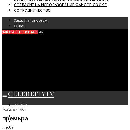
СОГЛАСИЕ НА ИСПОЛЬЗОВАНИЕ ФАЙЛОВ COOKIE
СОТРУДНИЧЕСТВО
Заказать Репортаж
О нас
Сотрудничество
ЗАКАЗАТЬ РЕПОРТАЖ
CELEBRITYTV
АФИША
POSTS BY TAG
СОБЫТИЯ
КРАСОТА
премьра
МОДА
ЛИЧНОСТЬ
1 ПОСТ