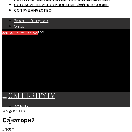
СОГЛАСИЕ НА ИСПОЛЬЗОВАНИЕ ФАЙЛОВ COOKIE
СОТРУДНИЧЕСТВО
Заказать Репортаж
О нас
Сотрудничество
ЗАКАЗАТЬ РЕПОРТАЖ
CELEBRITYTV
АФИША
POSTS BY TAG
СОБЫТИЯ
КРАСОТА
Санаторий
МОДА
ЛИЧНОСТЬ
1 ПОСТ