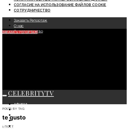
СОГЛАСИЕ НА ИСПОЛЬЗОВАНИЕ ФАЙЛОВ COOKIE
СОТРУДНИЧЕСТВО
Заказать Репортаж
О нас
Сотрудничество
ЗАКАЗАТЬ РЕПОРТАЖ
CELEBRITYTV
АФИША
POSTS BY TAG
СОБЫТИЯ
КРАСОТА
te gusto
МОДА
ЛИЧНОСТЬ
1 ПОСТ