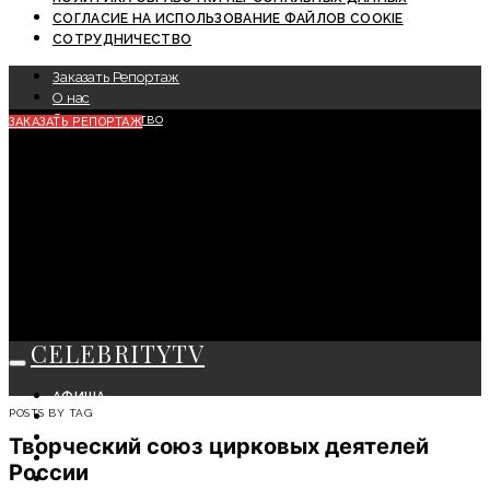
СОГЛАСИЕ НА ИСПОЛЬЗОВАНИЕ ФАЙЛОВ COOKIE
СОТРУДНИЧЕСТВО
Заказать Репортаж
О нас
Сотрудничество
ЗАКАЗАТЬ РЕПОРТАЖ
CELEBRITYTV
АФИША
POSTS BY TAG
СОБЫТИЯ
КРАСОТА
Творческий союз цирковых деятелей
МОДА
России
ЛИЧНОСТЬ