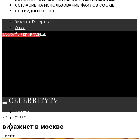
СОГЛАСИЕ НА ИСПОЛЬЗОВАНИЕ ФАЙЛОВ COOKIE
СОТРУДНИЧЕСТВО
Заказать Репортаж
О нас
Сотрудничество
ЗАКАЗАТЬ РЕПОРТАЖ
CELEBRITYTV
АФИША
POSTS BY TAG
СОБЫТИЯ
КРАСОТА
визажист в москве
МОДА
ЛИЧНОСТЬ
1 ПОСТ