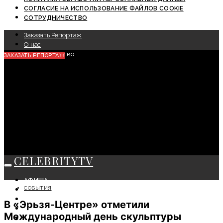
СОГЛАСИЕ НА ИСПОЛЬЗОВАНИЕ ФАЙЛОВ COOKIE
СОТРУДНИЧЕСТВО
Заказать Репортаж
О нас
Сотрудничество
ЗАКАЗАТЬ РЕПОРТАЖ
CELEBRITYTV
АФИША
СОБЫТИЯ
СОБЫТИЯ
КРАСОТА
В «Эрьзя-Центре» отметили
МОДА
Международный день скульптуры
ЛИЧНОСТЬ