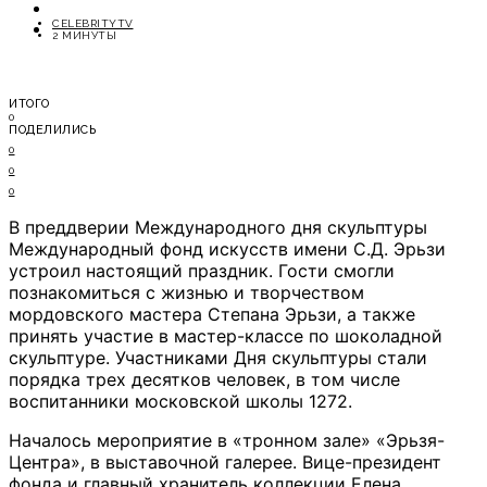
ОТДЫХ
CELEBRITYTV
СОВЕТЫ ЭКСПЕРТОВ
2 МИНУТЫ
ИТОГО
0
ПОДЕЛИЛИСЬ
0
0
0
В преддверии Международного дня скульптуры
Международный фонд искусств имени С.Д. Эрьзи
устроил настоящий праздник. Гости смогли
познакомиться с жизнью и творчеством
мордовского мастера Степана Эрьзи, а также
принять участие в мастер-классе по шоколадной
скульптуре. Участниками Дня скульптуры стали
порядка трех десятков человек, в том числе
воспитанники московской школы 1272.
Началось мероприятие в «тронном зале» «Эрьзя-
Центра», в выставочной галерее. Вице-президент
фонда и главный хранитель коллекции Елена