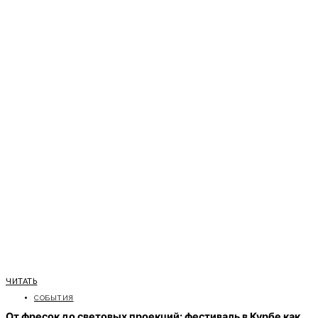
ЧИТАТЬ
СОБЫТИЯ
От фресок до световых проекций: фестиваль в Курбе как