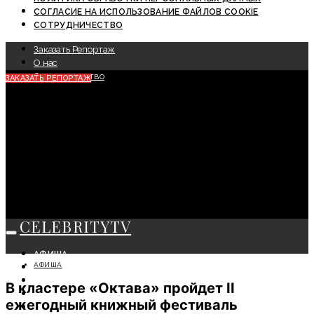
СОГЛАСИЕ НА ИСПОЛЬЗОВАНИЕ ФАЙЛОВ COOKIE
СОТРУДНИЧЕСТВО
Заказать Репортаж
О нас
Сотрудничество
ЗАКАЗАТЬ РЕПОРТАЖ
CELEBRITYTV
АФИША
АФИША
СОБЫТИЯ
КРАСОТА
В кластере «Октава» пройдет II
МОДА
ежегодный книжный фестиваль
ЛИЧНОСТЬ