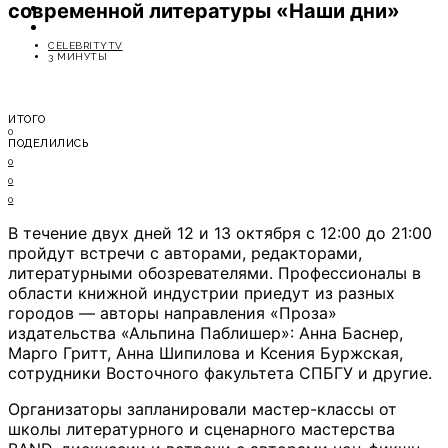
современной литературы «Наши дни»
ОТДЫХ
СОВЕТЫ ЭКСПЕРТОВ
CELEBRITYTV
3 МИНУТЫ
ИТОГО
0
ПОДЕЛИЛИСЬ
0
0
0
В течение двух дней 12 и 13 октября с 12:00 до 21:00
пройдут встречи с авторами, редакторами,
литературными обозревателями. Профессионалы в
области книжной индустрии приедут из разных
городов — авторы направления «Проза»
издательства «Альпина Паблишер»: Анна Баснер,
Марго Гритт, Анна Шипилова и Ксения Буржская,
сотрудники Восточного факультета СПБГУ и другие.
Организаторы запланировали мастер-классы от
школы литературного и сценарного мастерства