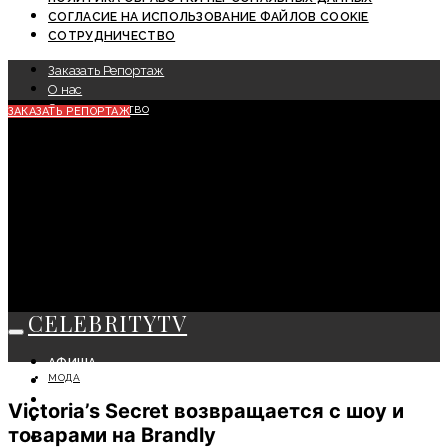
СОГЛАСИЕ НА ИСПОЛЬЗОВАНИЕ ФАЙЛОВ COOKIE
СОТРУДНИЧЕСТВО
Заказать Репортаж
О нас
Сотрудничество
ЗАКАЗАТЬ РЕПОРТАЖ
CELEBRITYTV
АФИША
МОДА
СОБЫТИЯ
КРАСОТА
Victoria’s Secret возвращается с шоу и
МОДА
товарами на Brandly
ЛИЧНОСТЬ