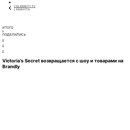
ОТДЫХ
CELEBRITYTV
СОВЕТЫ ЭКСПЕРТОВ
1 МИНУТА
ИТОГО
0
ПОДЕЛИЛИСЬ
0
0
0
Victoria’s Secret возвращается с шоу и товарами на
Brandly