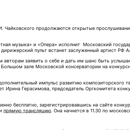
И. Чайковского продолжаются открытые прослушивания 
летная музыка» и «Опера» исполнит Московский госуд
 дирижерский пульт встанет заслуженный артист РФ А
м авторам заявить о себе и дать им шанс быть услыша
 в Большом зале Московской консерватории на конкур
 дополнительный импульс развитию композиторского т
ает Ирина Герасимова, председатель Оргкомитета конк
нно бесплатно, зарегистрировавшись на сайте конкур
ти
прямую трансляцию
. Она начнется в 11.30 по москов