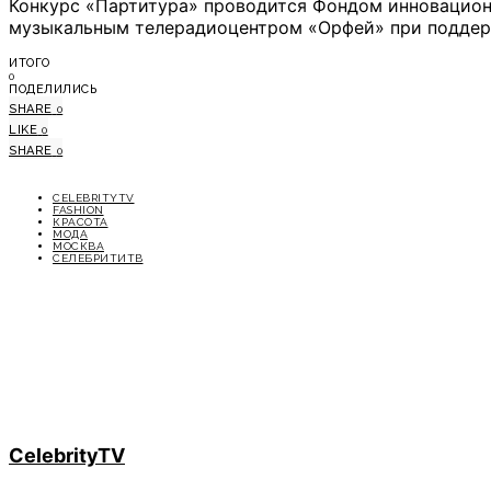
Конкурс «Партитура» проводится Фондом инновационн
музыкальным телерадиоцентром «Орфей» при поддерж
ИТОГО
0
ПОДЕЛИЛИСЬ
SHARE
0
LIKE
0
SHARE
0
CELEBRITYTV
FASHION
КРАСОТА
МОДА
МОСКВА
СЕЛЕБРИТИТВ
CelebrityTV