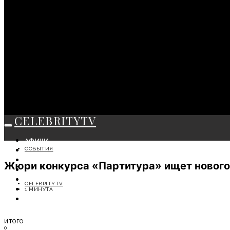
CELEBRITYTV
АФИША
СОБЫТИЯ
СОБЫТИЯ
КРАСОТА
Жюри конкурса «Партитура» ищет нового
МОДА
ЛИЧНОСТЬ
CELEBRITYTV
ОТДЫХ
1 МИНУТА
СОВЕТЫ ЭКСПЕРТОВ
ИТОГО
0