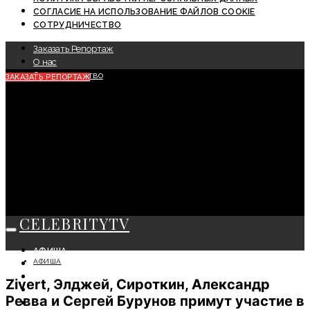
СОГЛАСИЕ НА ИСПОЛЬЗОВАНИЕ ФАЙЛОВ COOKIE
СОТРУДНИЧЕСТВО
Заказать Репортаж
О нас
Сотрудничество
ЗАКАЗАТЬ РЕПОРТАЖ
CELEBRITYTV
АФИША
АФИША
СОБЫТИЯ
КРАСОТА
Zivert, Элджей, Сироткин, Александр
МОДА
Ревва и Сергей Бурунов примут участие в
ЛИЧНОСТЬ