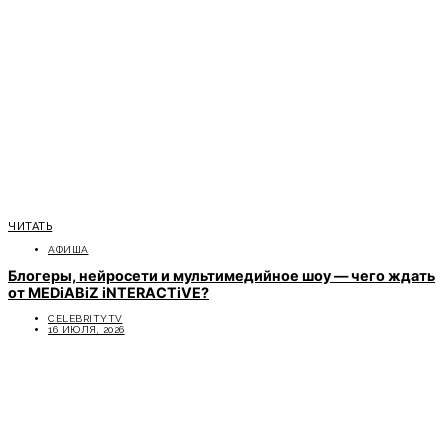
ЧИТАТЬ
АФИША
Блогеры, нейросети и мультимедийное шоу — чего ждать
от MEDiABiZ iNTERACTiVE?
CELEBRITYTV
16 ИЮЛЯ, 2026