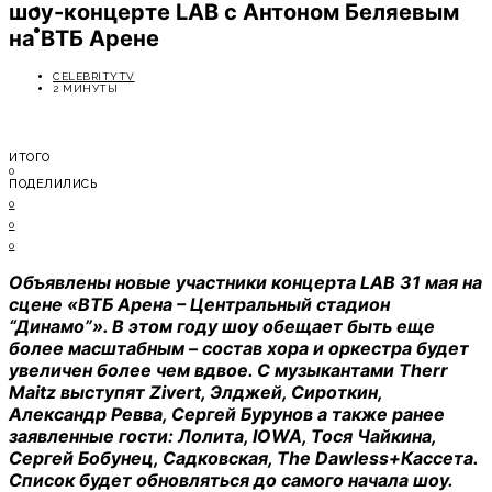
шоу-концерте LAB с Антоном Беляевым
ОТДЫХ
СОВЕТЫ ЭКСПЕРТОВ
на ВТБ Арене
CELEBRITYTV
2 МИНУТЫ
ИТОГО
0
ПОДЕЛИЛИСЬ
0
0
0
Объявлены новые участники концерта LAB 31 мая на
сцене «ВТБ Арена – Центральный стадион
“Динамо”». В этом году шоу обещает быть еще
более масштабным – состав хора и оркестра будет
увеличен более чем вдвое. С музыкантами Therr
Maitz выступят Zivert, Элджей, Сироткин,
Александр Ревва, Сергей Бурунов а также ранее
заявленные гости: Лолита, IOWA, Тося Чайкина,
Сергей Бобунец, Садковская, The Dawless+Кассета.
Список будет обновляться до самого начала шоу.