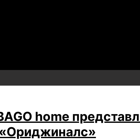
BAGO home представл
и «Ориджиналс»