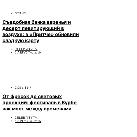
ОТДЫХ
Съедобная банка варенья и
десерт левитирующий в
воздухе: в «Притче» обновили
сладкую карту
CELEBRITYTV
6 АВГУСТА, 2026
СОБЫТИЯ
От фресок до световых
проекций: фестиваль в Курбе
как мост между временами
CELEBRITYTV
6 АВГУСТА, 2026