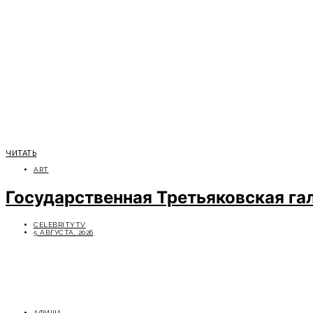
ЧИТАТЬ
ART
Государственная Третьяковская га
CELEBRITYTV
5 АВГУСТА, 2026
АФИША