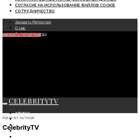
СОГЛАСИЕ НА ИСПОЛЬЗОВАНИЕ ФАЙЛОВ COOKIE
СОТРУДНИЧЕСТВО
Заказать Репортаж
О нас
Сотрудничество
ЗАКАЗАТЬ РЕПОРТАЖ
CELEBRITYTV
АФИША
POSTS BY AUTHOR
СОБЫТИЯ
КРАСОТА
CelebrityTV
МОДА
ЛИЧНОСТЬ