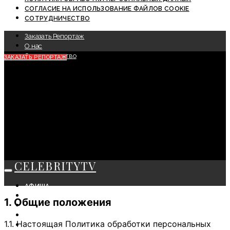
СОГЛАСИЕ НА ИСПОЛЬЗОВАНИЕ ФАЙЛОВ COOKIE
СОТРУДНИЧЕСТВО
Заказать Репортаж
О нас
Сотрудничество
ЗАКАЗАТЬ РЕПОРТАЖ
CELEBRITYTV
АФИША
СОБЫТИЯ
1. Общие положения
КРАСОТА
МОДА
1.1. Настоящая Политика обработки персональных
ЛИЧНОСТЬ