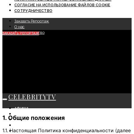
СОГЛАСИЕ НА ИСПОЛЬЗОВАНИЕ ФАЙЛОВ COOKIE
СОТРУДНИЧЕСТВО
Заказать Репортаж
О нас
Сотрудничество
ЗАКАЗАТЬ РЕПОРТАЖ
CELEBRITYTV
АФИША
СОБЫТИЯ
1. Общие положения
КРАСОТА
МОДА
1.1. Настоящая Политика конфиденциальности (далее
ЛИЧНОСТЬ