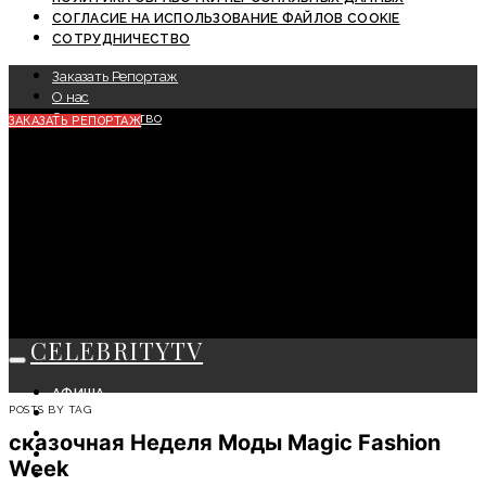
СОГЛАСИЕ НА ИСПОЛЬЗОВАНИЕ ФАЙЛОВ COOKIE
СОТРУДНИЧЕСТВО
Заказать Репортаж
О нас
Сотрудничество
ЗАКАЗАТЬ РЕПОРТАЖ
CELEBRITYTV
АФИША
POSTS BY TAG
СОБЫТИЯ
КРАСОТА
сказочная Неделя Моды Magic Fashion
МОДА
Week
ЛИЧНОСТЬ