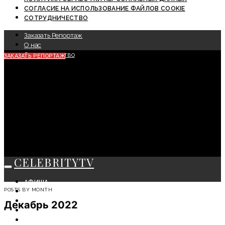
СОГЛАСИЕ НА ИСПОЛЬЗОВАНИЕ ФАЙЛОВ COOKIE
СОТРУДНИЧЕСТВО
Заказать Репортаж
О нас
Сотрудничество
ЗАКАЗАТЬ РЕПОРТАЖ
CELEBRITYTV
АФИША
POSTS BY MONTH
СОБЫТИЯ
КРАСОТА
Декабрь 2022
МОДА
ЛИЧНОСТЬ