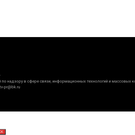
+
по надзору в сфере связи, информационных технологий и массовых ком
tv-pr@bk.ru
СК