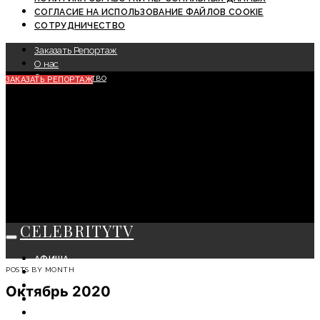
СОГЛАСИЕ НА ИСПОЛЬЗОВАНИЕ ФАЙЛОВ COOKIE
СОТРУДНИЧЕСТВО
Заказать Репортаж
О нас
Сотрудничество
ЗАКАЗАТЬ РЕПОРТАЖ
CELEBRITYTV
АФИША
POSTS BY MONTH
СОБЫТИЯ
КРАСОТА
Октябрь 2020
МОДА
ЛИЧНОСТЬ