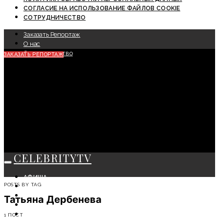
СОГЛАСИЕ НА ИСПОЛЬЗОВАНИЕ ФАЙЛОВ COOKIE
СОТРУДНИЧЕСТВО
Заказать Репортаж
О нас
Сотрудничество
ЗАКАЗАТЬ РЕПОРТАЖ
CELEBRITYTV
АФИША
POSTS BY TAG
СОБЫТИЯ
КРАСОТА
Татьяна Дербенева
МОДА
ЛИЧНОСТЬ
1 ПОСТ