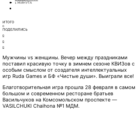
ОТДЫХ
1 МИНУТА
СОВЕТЫ ЭКСПЕРТОВ
ИТОГО
0
ПОДЕЛИЛИСЬ
0
0
0
Мужчины vs женщины. Вечер между праздниками
поставил красивую точку в зимнем сезоне КВИЗов с
особым смыслом от создателя интеллектуальных
игр Ruda Games и БФ «Чистые души». Выиграли все!
Благотворительная игра прошла 28 февраля в самом
большом и современном ресторане братьев
Васильчуков на Комсомольском проспекте —
VASILCHUKI Chaihona №1 МДМ.