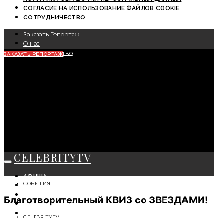
СОГЛАСИЕ НА ИСПОЛЬЗОВАНИЕ ФАЙЛОВ COOKIE
СОТРУДНИЧЕСТВО
Заказать Репортаж
О нас
Сотрудничество
ЗАКАЗАТЬ РЕПОРТАЖ
CELEBRITYTV
АФИША
СОБЫТИЯ
СОБЫТИЯ
КРАСОТА
Благотворительный КВИЗ со ЗВЕЗДАМИ!
МОДА
ЛИЧНОСТЬ
CELEBRITYTV