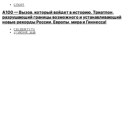
СПОРТ
A100 — Вызов, который войдет в историю. Триатлон,
разрушающий границы возможного и устанавливающий
новые рекорды России, Европы, мира и Гиннесса!
CELEBRITYTV
17 ИЮНЯ, 2026