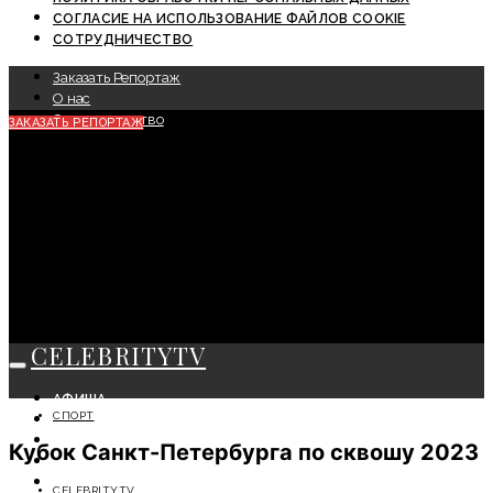
СОГЛАСИЕ НА ИСПОЛЬЗОВАНИЕ ФАЙЛОВ COOKIE
СОТРУДНИЧЕСТВО
Заказать Репортаж
О нас
Сотрудничество
ЗАКАЗАТЬ РЕПОРТАЖ
CELEBRITYTV
АФИША
СПОРТ
СОБЫТИЯ
КРАСОТА
Кубок Санкт-Петербурга по сквошу 2023
МОДА
ЛИЧНОСТЬ
CELEBRITYTV