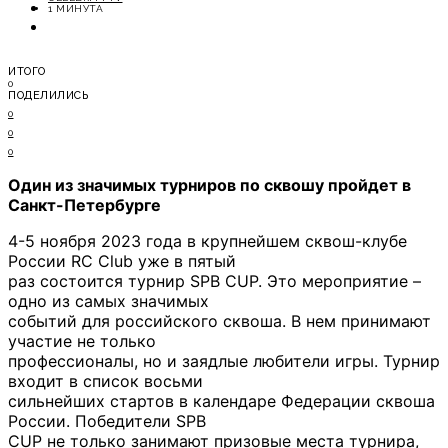
ОТДЫХ
1 МИНУТА
СОВЕТЫ ЭКСПЕРТОВ
ИТОГО
0
ПОДЕЛИЛИСЬ
0
0
0
Один из значимых турниров по сквошу пройдет в
Санкт-Петербурге
4-5 ноября 2023 года в крупнейшем сквош-клубе
России RC Club уже в пятый
раз состоится турнир SPB CUP. Это мероприятие –
одно из самых значимых
событий для российского сквоша. В нем принимают
участие не только
профессионалы, но и заядлые любители игры. Турнир
входит в список восьми
сильнейших стартов в календаре Федерации сквоша
России. Победители SPB
CUP не только занимают призовые места турнира,