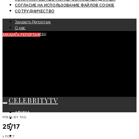
СОГЛАСИЕ НА ИСПОЛЬЗОВАНИЕ ФАЙЛОВ COOKIE
СОТРУДНИЧЕСТВО
Заказать Репортаж
О нас
Сотрудничество
ЗАКАЗАТЬ РЕПОРТАЖ
CELEBRITYTV
АФИША
POSTS BY TAG
СОБЫТИЯ
КРАСОТА
25/17
МОДА
ЛИЧНОСТЬ
1 ПОСТ