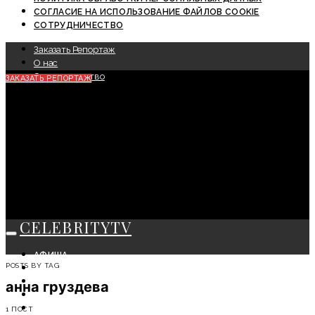
СОГЛАСИЕ НА ИСПОЛЬЗОВАНИЕ ФАЙЛОВ COOKIE
СОТРУДНИЧЕСТВО
Заказать Репортаж
О нас
Сотрудничество
ЗАКАЗАТЬ РЕПОРТАЖ
CELEBRITYTV
АФИША
POSTS BY TAG
СОБЫТИЯ
КРАСОТА
анна груздева
МОДА
ЛИЧНОСТЬ
1 ПОСТ