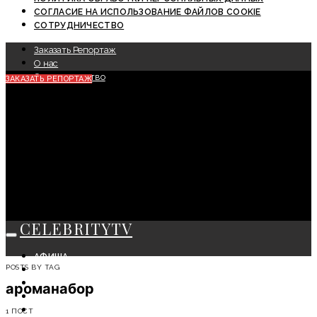
СОГЛАСИЕ НА ИСПОЛЬЗОВАНИЕ ФАЙЛОВ COOKIE
СОТРУДНИЧЕСТВО
Заказать Репортаж
О нас
Сотрудничество
ЗАКАЗАТЬ РЕПОРТАЖ
CELEBRITYTV
АФИША
POSTS BY TAG
СОБЫТИЯ
КРАСОТА
ароманабор
МОДА
ЛИЧНОСТЬ
1 ПОСТ